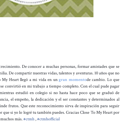
crecimiento. De conocer a muchas personas, formar amistades que se
ilia. De compartir nuestras vidas, talentos y aventuras. 10 años que no
o My Heart llegó a mi vida en un
gran momento
de cambio. Lo que
e convirtió en mi trabajo a tiempo completo. Con el cual pude pagar
mientras estudió en colegio si no hasta hace poc
o que se graduó de
ancia, el empeño, la dedicación y el ser constantes y determinados al
nde frutos. Que este reconocimiento sirva de inspiración para seguir
r que si yo lo logré tu también puedes. Gracias Close To My Heart por
an muchos más.
#
ctmh
,
#
ctmhofficial