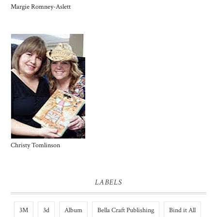
Margie Romney-Aslett
Christy Tomlinson
LABELS
3M
3d
Album
Bella Craft Publishing
Bind it All