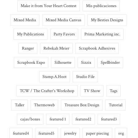
Make it from Your Heart Contest
Mis publicaciones
Mixed Media
Mixed Media Canvas
My Besties Designs
My Publications
Party Favors
Prima Marketing inc.
Ranger
Rebekah Meier
Scrapbook Adhesives
Scrapbook Expo
Silhouette
Sizzix
Spellbinder
Stamp.A.Hoot
Studio File
TCW / The Crafter's Workshop
TV Show
Tags
Taller
Thermoweb
Treasure Box Design
Tutorial
cajas/boxes
featured 1
featured2
featured3
featured4
featured5
jewelry
paper piecing
svg