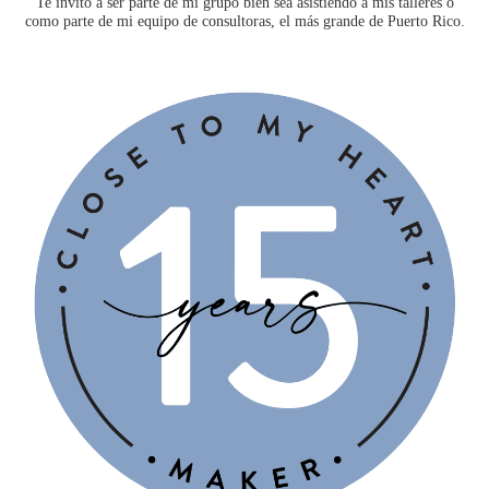
Te invito a ser parte de mi grupo bien sea asistiendo a mis talleres o
como parte de mi equipo de consultoras, el más grande de Puerto Rico.