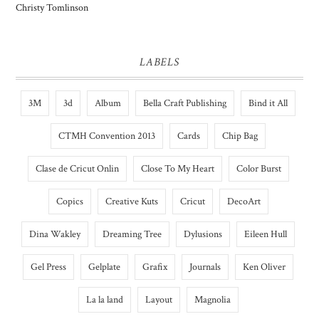
Christy Tomlinson
LABELS
3M
3d
Album
Bella Craft Publishing
Bind it All
CTMH Convention 2013
Cards
Chip Bag
Clase de Cricut Onlin
Close To My Heart
Color Burst
Copics
Creative Kuts
Cricut
DecoArt
Dina Wakley
Dreaming Tree
Dylusions
Eileen Hull
Gel Press
Gelplate
Grafix
Journals
Ken Oliver
La la land
Layout
Magnolia