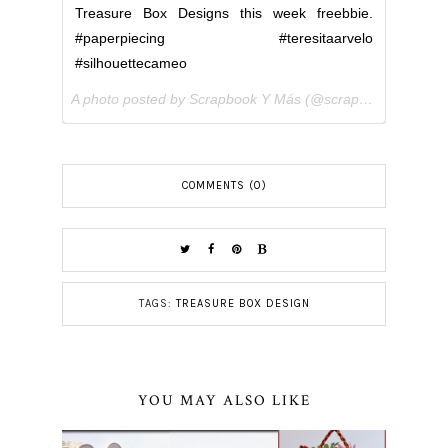
Treasure Box Designs this week freebbie.
#paperpiecing #teresitaarvelo
#silhouettecameo
A photo posted by Scrapbook Y Más (@scrapbookymas) on
COMMENTS (0)
TAGS:
TREASURE BOX DESIGN
YOU MAY ALSO LIKE