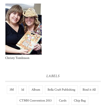
Christy Tomlinson
LABELS
3M
3d
Album
Bella Craft Publishing
Bind it All
CTMH Convention 2013
Cards
Chip Bag