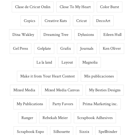
Clase de Cricut Onlin
Close To My Heart
Color Burst
Copics
Creative Kuts
Cricut
DecoArt
Dina Wakley
Dreaming Tree
Dylusions
Eileen Hull
Gel Press
Gelplate
Grafix
Journals
Ken Oliver
La la land
Layout
Magnolia
Make it from Your Heart Contest
Mis publicaciones
Mixed Media
Mixed Media Canvas
My Besties Designs
My Publications
Party Favors
Prima Marketing inc.
Ranger
Rebekah Meier
Scrapbook Adhesives
Scrapbook Expo
Silhouette
Sizzix
Spellbinder