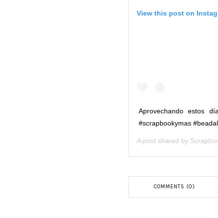
View this post on Insta
Aprovechando estos día
#scrapbookymas #beadal
A post shared by
Scrapbo
COMMENTS (0)