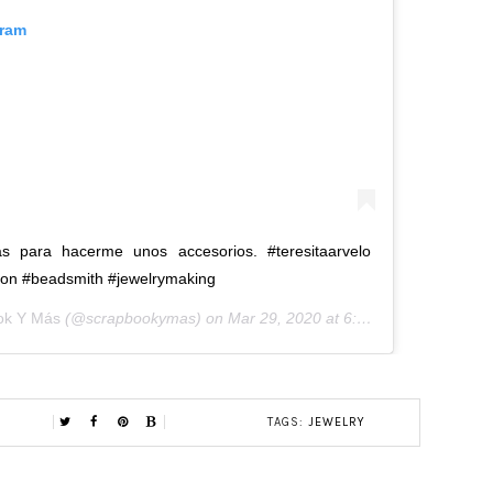
gram
s para hacerme unos accesorios. #teresitaarvelo
on #beadsmith #jewelrymaking
ok Y Más
(@scrapbookymas) on
Mar 29, 2020 at 6:49pm PDT
TAGS:
JEWELRY