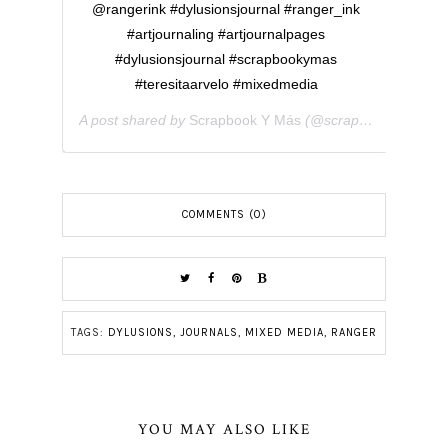
@rangerink #dylusionsjournal #ranger_ink
#artjournaling #artjournalpages
#dylusionsjournal #scrapbookymas
#teresitaarvelo #mixedmedia
A post shared by
Scrapbook Y Más
(@scrapbookymas) on
COMMENTS (0)
TAGS:
DYLUSIONS
,
JOURNALS
,
MIXED MEDIA
,
RANGER
YOU MAY ALSO LIKE