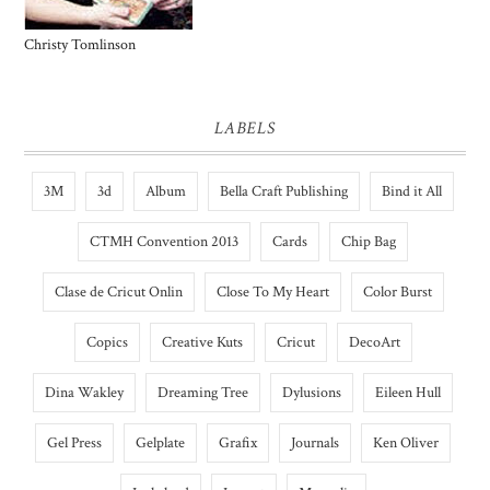
Christy Tomlinson
LABELS
3M
3d
Album
Bella Craft Publishing
Bind it All
CTMH Convention 2013
Cards
Chip Bag
Clase de Cricut Onlin
Close To My Heart
Color Burst
Copics
Creative Kuts
Cricut
DecoArt
Dina Wakley
Dreaming Tree
Dylusions
Eileen Hull
Gel Press
Gelplate
Grafix
Journals
Ken Oliver