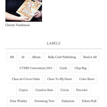
Christy Tomlinson
LABELS
3M
3d
Album
Bella Craft Publishing
Bind it All
CTMH Convention 2013
Cards
Chip Bag
Clase de Cricut Onlin
Close To My Heart
Color Burst
Copics
Creative Kuts
Cricut
DecoArt
Dina Wakley
Dreaming Tree
Dylusions
Eileen Hull