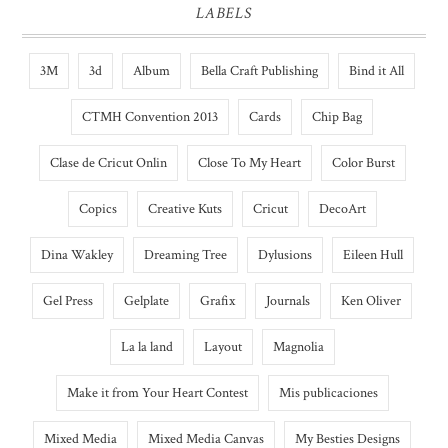
LABELS
3M
3d
Album
Bella Craft Publishing
Bind it All
CTMH Convention 2013
Cards
Chip Bag
Clase de Cricut Onlin
Close To My Heart
Color Burst
Copics
Creative Kuts
Cricut
DecoArt
Dina Wakley
Dreaming Tree
Dylusions
Eileen Hull
Gel Press
Gelplate
Grafix
Journals
Ken Oliver
La la land
Layout
Magnolia
Make it from Your Heart Contest
Mis publicaciones
Mixed Media
Mixed Media Canvas
My Besties Designs