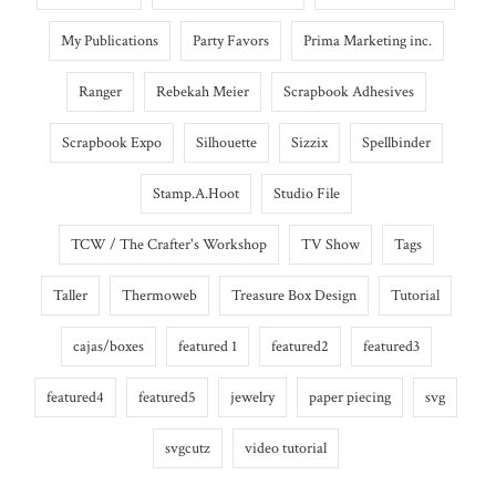
My Publications
Party Favors
Prima Marketing inc.
Ranger
Rebekah Meier
Scrapbook Adhesives
Scrapbook Expo
Silhouette
Sizzix
Spellbinder
Stamp.A.Hoot
Studio File
TCW / The Crafter's Workshop
TV Show
Tags
Taller
Thermoweb
Treasure Box Design
Tutorial
cajas/boxes
featured 1
featured2
featured3
featured4
featured5
jewelry
paper piecing
svg
svgcutz
video tutorial