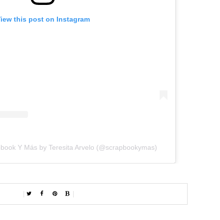
iew this post on Instagram
pbook Y Más by Teresita Arvelo (@scrapbookymas)