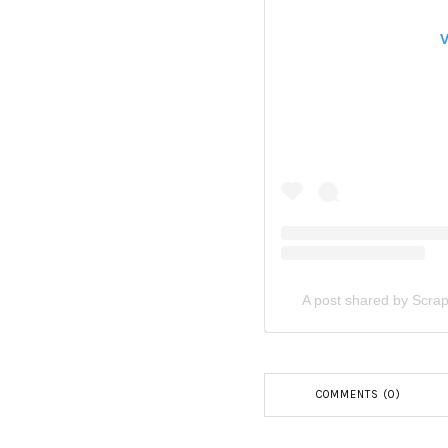
V
A post shared by Scra
COMMENTS (0)