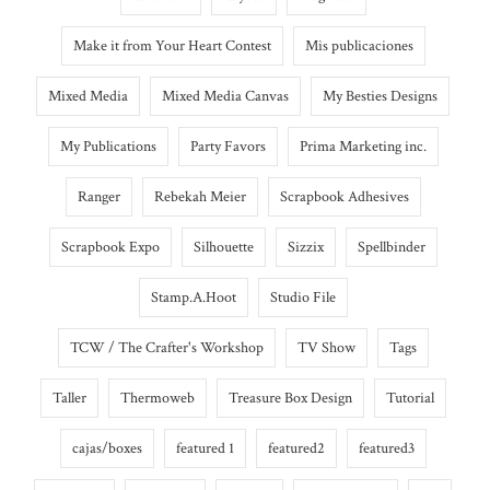
Make it from Your Heart Contest
Mis publicaciones
Mixed Media
Mixed Media Canvas
My Besties Designs
My Publications
Party Favors
Prima Marketing inc.
Ranger
Rebekah Meier
Scrapbook Adhesives
Scrapbook Expo
Silhouette
Sizzix
Spellbinder
Stamp.A.Hoot
Studio File
TCW / The Crafter's Workshop
TV Show
Tags
Taller
Thermoweb
Treasure Box Design
Tutorial
cajas/boxes
featured 1
featured2
featured3