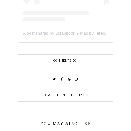
A post shared by Scrapbook Y Más by Teresita Arvelo (@scrapbookymas)
COMMENTS (0)
TAGS:
EILEEN HULL
,
SIZZIX
YOU MAY ALSO LIKE