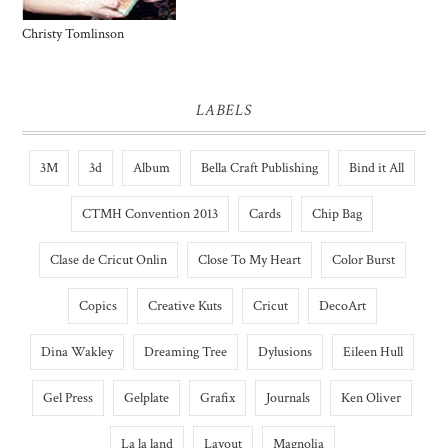
Christy Tomlinson
LABELS
3M
3d
Album
Bella Craft Publishing
Bind it All
CTMH Convention 2013
Cards
Chip Bag
Clase de Cricut Onlin
Close To My Heart
Color Burst
Copics
Creative Kuts
Cricut
DecoArt
Dina Wakley
Dreaming Tree
Dylusions
Eileen Hull
Gel Press
Gelplate
Grafix
Journals
Ken Oliver
La la land
Layout
Magnolia