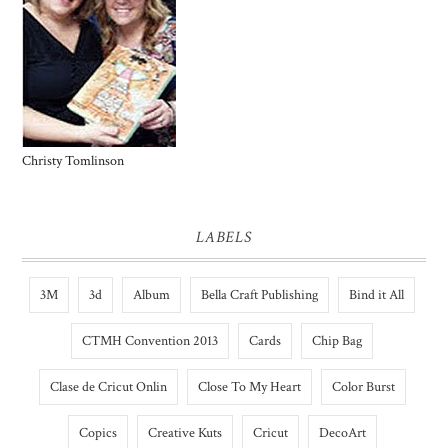
Christy Tomlinson
LABELS
3M
3d
Album
Bella Craft Publishing
Bind it All
CTMH Convention 2013
Cards
Chip Bag
Clase de Cricut Onlin
Close To My Heart
Color Burst
Copics
Creative Kuts
Cricut
DecoArt