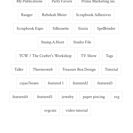
My Publications
Party Favors
Prima Marketing inc.
Ranger
Rebekah Meier
Scrapbook Adhesives
Scrapbook Expo
Silhouette
Sizzix
Spellbinder
Stamp.A.Hoot
Studio File
TCW / The Crafter's Workshop
TV Show
Tags
Taller
Thermoweb
Treasure Box Design
Tutorial
cajas/boxes
featured 1
featured2
featured3
featured4
featured5
jewelry
paper piecing
svg
svgcutz
video tutorial