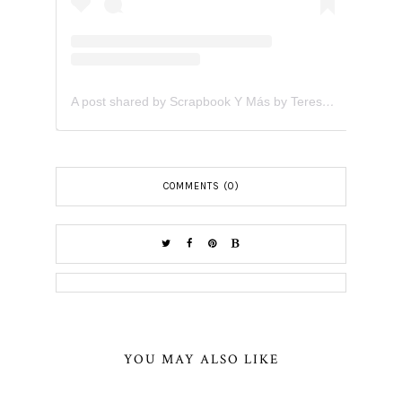
A post shared by Scrapbook Y Más by Teresita Arvelo (@scrapbookymas)
COMMENTS (0)
YOU MAY ALSO LIKE