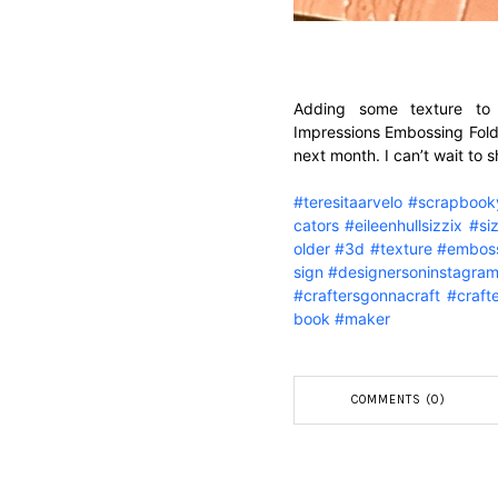
Adding some texture to
Impressions Embossing Fol
next month. I can’t wait to s
#teresitaarvelo
#scrapboo
cators
#eileenhullsizzix
#si
older
#3d
#texture
#embos
sign
#designersoninstagra
#craftersgonnacraft
#craft
book
#maker
COMMENTS (0)