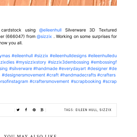
 cardstock using
@eileenhull
Silverware 3D Textured
der (666047) from
@sizzix
. Working on some surprises for
how you all.
kymas
#eileenhull
#sizzix
#eileenhulldesigns
#eileenhulledu
zzixdies
#mysizzixstory
#sizzix3dembossing
#embossingf
sing
#silverware
#handmade
#everydayart
#designer
#de
m
#designersmovement
#craft
#handmadecrafts
#crafters
ersofinstagram
#craftersmovement
#scrapbooking
#scrap
TAGS:
EILEEN HULL
,
SIZZIX
YOU MAY ALSO LIKE