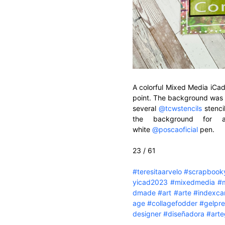
A colorful Mixed Media iCad
point. The background was
several
@tcwstencils
stenci
the background for a
white
@poscaoficial
pen.
23 / 61
#teresitaarvelo
#scrapbook
yicad2023
#mixedmedia
#
dmade
#art
#arte
#indexca
age
#collagefodder
#gelpre
designer
#diseñadora
#arte