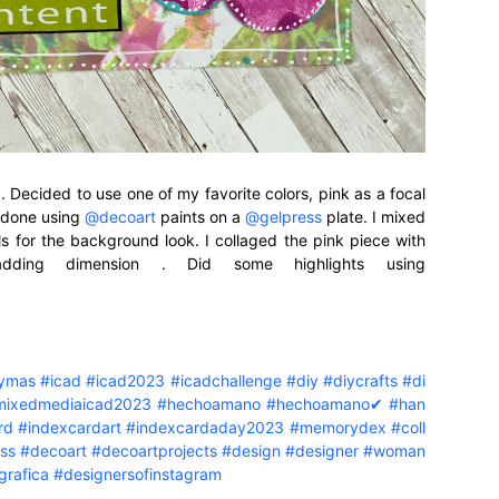
. Decided to use one of my favorite colors, pink as a focal
 done using
@decoart
paints on a
@gelpress
plate. I mixed
ls for the background look. I collaged the pink piece with
dding dimension . Did some highlights using
ymas
#icad
#icad2023
#icadchallenge
#diy
#diycrafts
#di
mixedmediaicad2023
#hechoamano
#hechoamano✔
#han
rd
#indexcardart
#indexcardaday2023
#memorydex
#coll
ss
#decoart
#decoartprojects
#design
#designer
#woman
grafica
#designersofinstagram