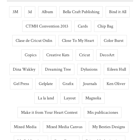
3M
3d
Album
Bella Craft Publishing
Bind it All
CTMH Convention 2013
Cards
Chip Bag
Clase de Cricut Onlin
Close To My Heart
Color Burst
Copics
Creative Kuts
Cricut
DecoArt
Dina Wakley
Dreaming Tree
Dylusions
Eileen Hull
Gel Press
Gelplate
Grafix
Journals
Ken Oliver
La la land
Layout
Magnolia
Make it from Your Heart Contest
Mis publicaciones
Mixed Media
Mixed Media Canvas
My Besties Designs