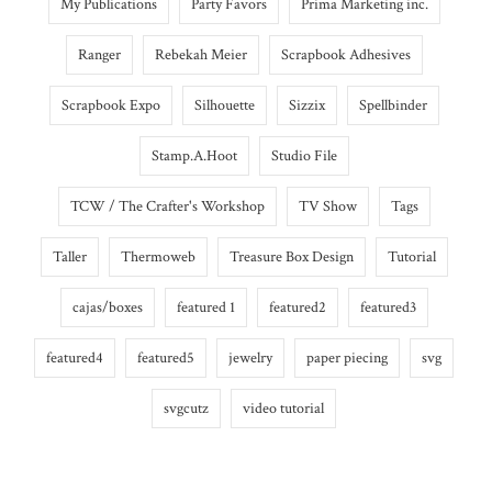
My Publications
Party Favors
Prima Marketing inc.
Ranger
Rebekah Meier
Scrapbook Adhesives
Scrapbook Expo
Silhouette
Sizzix
Spellbinder
Stamp.A.Hoot
Studio File
TCW / The Crafter's Workshop
TV Show
Tags
Taller
Thermoweb
Treasure Box Design
Tutorial
cajas/boxes
featured 1
featured2
featured3
featured4
featured5
jewelry
paper piecing
svg
svgcutz
video tutorial