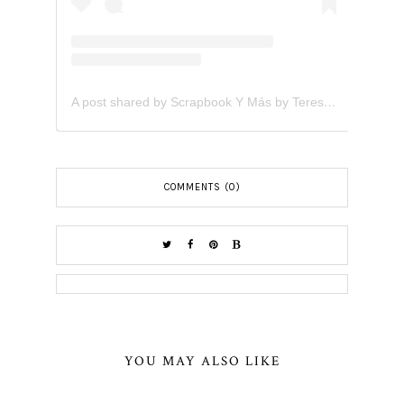
A post shared by Scrapbook Y Más by Teresita Arvelo (@scrapbookymas)
COMMENTS (0)
YOU MAY ALSO LIKE