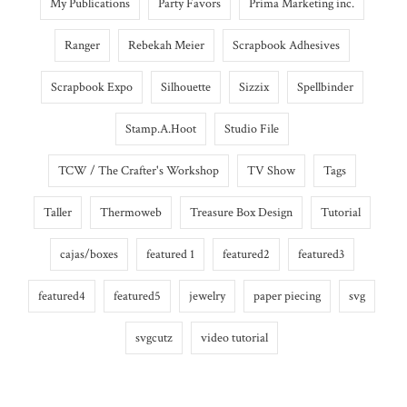
My Publications
Party Favors
Prima Marketing inc.
Ranger
Rebekah Meier
Scrapbook Adhesives
Scrapbook Expo
Silhouette
Sizzix
Spellbinder
Stamp.A.Hoot
Studio File
TCW / The Crafter's Workshop
TV Show
Tags
Taller
Thermoweb
Treasure Box Design
Tutorial
cajas/boxes
featured 1
featured2
featured3
featured4
featured5
jewelry
paper piecing
svg
svgcutz
video tutorial