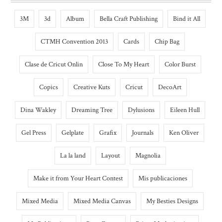
3M
3d
Album
Bella Craft Publishing
Bind it All
CTMH Convention 2013
Cards
Chip Bag
Clase de Cricut Onlin
Close To My Heart
Color Burst
Copics
Creative Kuts
Cricut
DecoArt
Dina Wakley
Dreaming Tree
Dylusions
Eileen Hull
Gel Press
Gelplate
Grafix
Journals
Ken Oliver
La la land
Layout
Magnolia
Make it from Your Heart Contest
Mis publicaciones
Mixed Media
Mixed Media Canvas
My Besties Designs