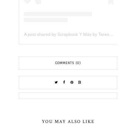
A post shared by Scrapbook Y Más by Teresita Arvelo (@scrapbookymas)
COMMENTS (0)
YOU MAY ALSO LIKE