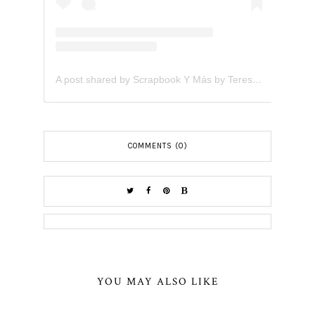
A post shared by Scrapbook Y Más by Teresita Arvelo (@scrapbookymas)
COMMENTS (0)
YOU MAY ALSO LIKE