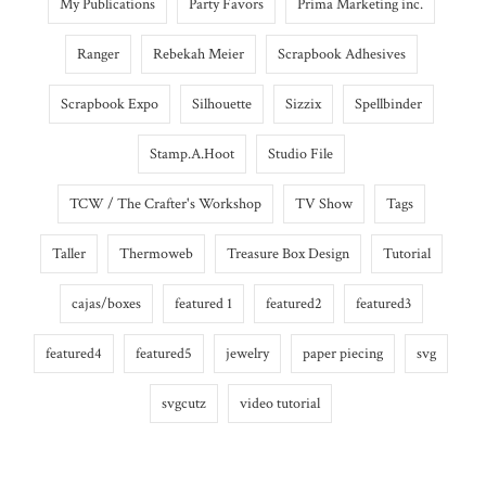
My Publications
Party Favors
Prima Marketing inc.
Ranger
Rebekah Meier
Scrapbook Adhesives
Scrapbook Expo
Silhouette
Sizzix
Spellbinder
Stamp.A.Hoot
Studio File
TCW / The Crafter's Workshop
TV Show
Tags
Taller
Thermoweb
Treasure Box Design
Tutorial
cajas/boxes
featured 1
featured2
featured3
featured4
featured5
jewelry
paper piecing
svg
svgcutz
video tutorial