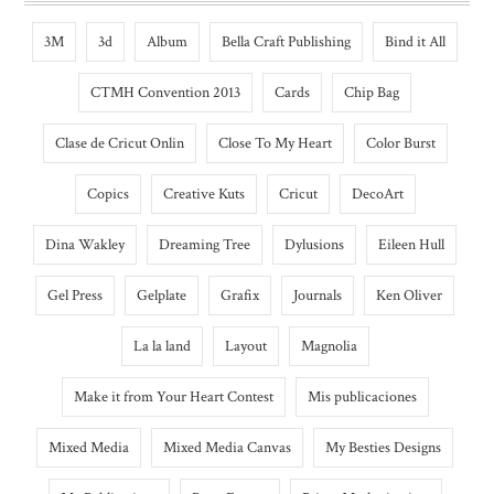
3M
3d
Album
Bella Craft Publishing
Bind it All
CTMH Convention 2013
Cards
Chip Bag
Clase de Cricut Onlin
Close To My Heart
Color Burst
Copics
Creative Kuts
Cricut
DecoArt
Dina Wakley
Dreaming Tree
Dylusions
Eileen Hull
Gel Press
Gelplate
Grafix
Journals
Ken Oliver
La la land
Layout
Magnolia
Make it from Your Heart Contest
Mis publicaciones
Mixed Media
Mixed Media Canvas
My Besties Designs